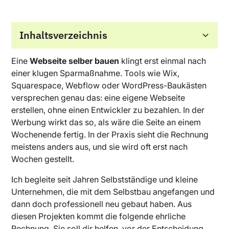
Inhaltsverzeichnis
Eine
Webseite selber bauen
klingt erst einmal nach
Was der Selbstbau wirklich kostet
Was beim Selbstbau fast immer schiefgeht
Wann der Selbstbau trotzdem richtig ist
Was eine professionelle Umsetzung wirklich
Eine konkrete ROI-Rechnung
Wann du dich für was entscheiden solltest
Die Mischform ist oft die ehrlichste Antwort
einer klugen Sparmaßnahme. Tools wie Wix,
anders macht
Squarespace, Webflow oder WordPress-Baukästen
versprechen genau das: eine eigene Webseite
erstellen, ohne einen Entwickler zu bezahlen. In der
Werbung wirkt das so, als wäre die Seite an einem
Wochenende fertig. In der Praxis sieht die Rechnung
meistens anders aus, und sie wird oft erst nach
Wochen gestellt.
Ich begleite seit Jahren Selbstständige und kleine
Unternehmen, die mit dem Selbstbau angefangen und
dann doch professionell neu gebaut haben. Aus
diesen Projekten kommt die folgende ehrliche
Rechnung. Sie soll dir helfen, vor der Entscheidung