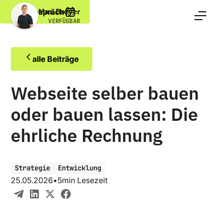
Max Dreyer
Erstgespräch
VERFÜGBAR
alle Beiträge
Webseite selber bauen
oder bauen lassen: Die
ehrliche Rechnung
Strategie
Entwicklung
25.05.2026
•
5
min Lesezeit