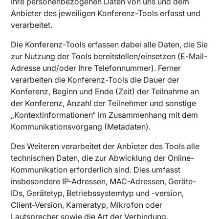
Ihre personenbezogenen Daten von uns und dem
Anbieter des jeweiligen Konferenz-Tools erfasst und
verarbeitet.
Die Konferenz-Tools erfassen dabei alle Daten, die Sie
zur Nutzung der Tools bereitstellen/einsetzen (E-Mail-
Adresse und/oder Ihre Telefonnummer). Ferner
verarbeiten die Konferenz-Tools die Dauer der
Konferenz, Beginn und Ende (Zeit) der Teilnahme an
der Konferenz, Anzahl der Teilnehmer und sonstige
„Kontextinformationen“ im Zusammenhang mit dem
Max Dreyer
Kommunikationsvorgang (Metadaten).
VERFÜGBAR
Des Weiteren verarbeitet der Anbieter des Tools alle
Dein Erfolg beginnt hier –
technischen Daten, die zur Abwicklung der Online-
Kommunikation erforderlich sind. Dies umfasst
Starte jetzt!
insbesondere IP-Adressen, MAC-Adressen, Geräte-
IDs, Gerätetyp, Betriebssystemtyp und -version,
Individuelle Webseiten die begeistern.
Client-Version, Kameratyp, Mikrofon oder
Projekt anfragen
Lautsprecher sowie die Art der Verbindung.