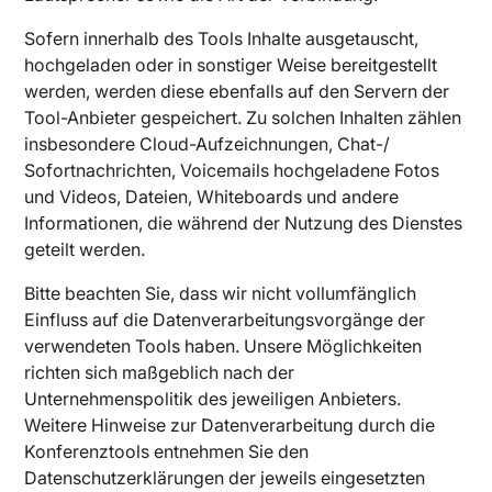
Sofern innerhalb des Tools Inhalte ausgetauscht,
Max Dreyer
hochgeladen oder in sonstiger Weise bereitgestellt
Meine Arbeit
werden, werden diese ebenfalls auf den Servern der
Tool-Anbieter gespeichert. Zu solchen Inhalten zählen
White-Label
insbesondere Cloud-Aufzeichnungen, Chat-/
Webflow
Sofortnachrichten, Voicemails hochgeladene Fotos
und Videos, Dateien, Whiteboards und andere
Kontakt
Informationen, die während der Nutzung des Dienstes
geteilt werden.
Bitte beachten Sie, dass wir nicht vollumfänglich
Impressum
Einfluss auf die Datenverarbeitungsvorgänge der
Datenschutz
verwendeten Tools haben. Unsere Möglichkeiten
AGB
richten sich maßgeblich nach der
Unternehmenspolitik des jeweiligen Anbieters.
© 2020, 2026 Max Dreyer. Alle Rechte vorbehalten.
Weitere Hinweise zur Datenverarbeitung durch die
Konferenztools entnehmen Sie den
Datenschutzerklärungen der jeweils eingesetzten