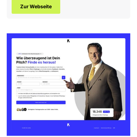
Zur Webseite
Max Dreyer
Meine Arbeit
White-Label
Webflow
Kontakt
Impressum
Datenschutz
AGB
© 2020, 2026 Max Dreyer. Alle Rechte vorbehalten.