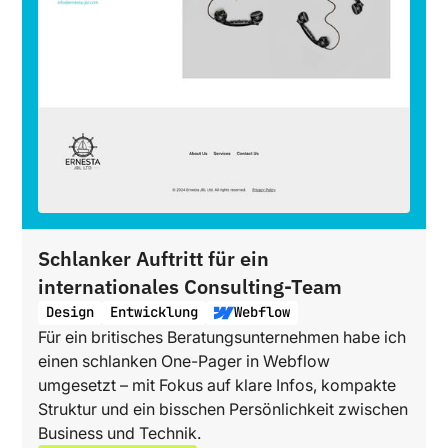
Max Dreyer
Schlanker Auftritt für ein
VERFÜGBAR
internationales Consulting-Team
Design
Entwicklung
Webflow
Dein Erfolg beginnt hier –
Für ein britisches Beratungsunternehmen habe ich
Starte jetzt!
einen schlanken One-Pager in Webflow
umgesetzt – mit Fokus auf klare Infos, kompakte
Individuelle Webseiten die begeistern.
Struktur und ein bisschen Persönlichkeit zwischen
Projekt anfragen
Business und Technik.