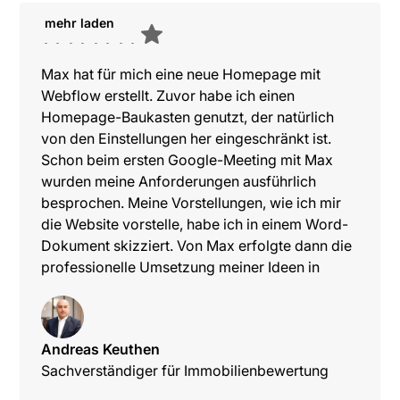
mehr laden
Max hat für mich eine neue Homepage mit
Webflow erstellt. Zuvor habe ich einen
Homepage-Baukasten genutzt, der natürlich
von den Einstellungen her eingeschränkt ist.
Schon beim ersten Google-Meeting mit Max
wurden meine Anforderungen ausführlich
besprochen. Meine Vorstellungen, wie ich mir
die Website vorstelle, habe ich in einem Word-
Dokument skizziert. Von Max erfolgte dann die
professionelle Umsetzung meiner Ideen in
einem ersten Entwurf. Auch die Anpassungen
im Nachgang wurden schnell und unkompliziert
eingearbeitet. Der gesamt Ablauf war sehr
Andreas Keuthen
transparent und angenehm. Nochmals vielen
Sachverständiger für Immobilienbewertung
lieben Dank für die Umsetzung. Ich bin sehr
zufrieden.