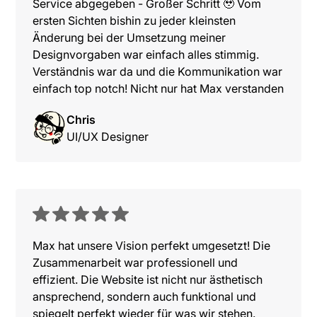
Service abgegeben - Großer Schritt 🥹 Vom
ersten Sichten bishin zu jeder kleinsten
Änderung bei der Umsetzung meiner
Designvorgaben war einfach alles stimmig.
Verständnis war da und die Kommunikation war
einfach top notch! Nicht nur hat Max verstanden
was ich vorhabe, er brachte sich sogar selbst
Chris
mit Mehrwert und Informationen mit ein und
UI/UX Designer
warf viele Lösungvorschläge hinein, sobald wir
an einen Engpass gekommen waren. In diesem
Sinne immer wieder gern wenn es um
Max Dreyer
Webentwicklung und Webflow Entwicklungen
VERFÜGBAR
geht!
Dein Erfolg beginnt hier –
Max hat unsere Vision perfekt umgesetzt! Die
Starte jetzt!
Zusammenarbeit war professionell und
effizient. Die Website ist nicht nur ästhetisch
Individuelle Webseiten die begeistern.
ansprechend, sondern auch funktional und
Projekt anfragen
spiegelt perfekt wieder für was wir stehen.